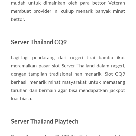
mudah untuk dimainkan oleh para bettor Veteran
membuat provider ini cukup menarik banyak minat
bettor.
Server Thailand CQ9
Lagi-lagi pendatang dari negeri tirai bambu ikut
meramaikan pasar slot Server Thailand dalam negeri,
dengan tampilan tradisional nan menarik. Slot CQ9
berhasil menarik minat masyarakat untuk memasang
taruhan dan bermain agar bisa mendapatkan jackpot
luar biasa.
Server Thailand Playtech