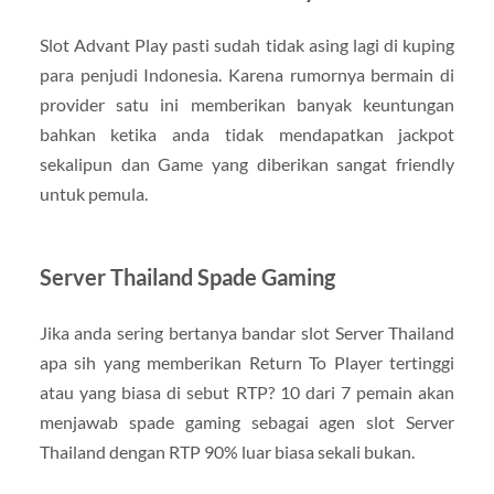
Slot Advant Play pasti sudah tidak asing lagi di kuping
para penjudi Indonesia. Karena rumornya bermain di
provider satu ini memberikan banyak keuntungan
bahkan ketika anda tidak mendapatkan jackpot
sekalipun dan Game yang diberikan sangat friendly
untuk pemula.
Server Thailand Spade Gaming
Jika anda sering bertanya bandar slot Server Thailand
apa sih yang memberikan Return To Player tertinggi
atau yang biasa di sebut RTP? 10 dari 7 pemain akan
menjawab spade gaming sebagai agen slot Server
Thailand dengan RTP 90% luar biasa sekali bukan.