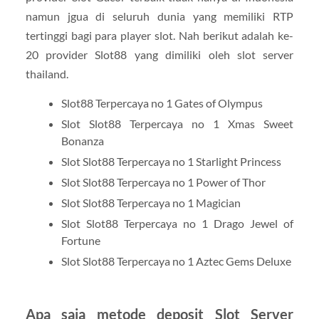
namun jgua di seluruh dunia yang memiliki RTP
tertinggi bagi para player slot. Nah berikut adalah ke-
20 provider Slot88 yang dimiliki oleh slot server
thailand.
Slot88 Terpercaya no 1 Gates of Olympus
Slot Slot88 Terpercaya no 1 Xmas Sweet
Bonanza
Slot Slot88 Terpercaya no 1 Starlight Princess
Slot Slot88 Terpercaya no 1 Power of Thor
Slot Slot88 Terpercaya no 1 Magician
Slot Slot88 Terpercaya no 1 Drago Jewel of
Fortune
Slot Slot88 Terpercaya no 1 Aztec Gems Deluxe
Apa saja metode deposit Slot Server