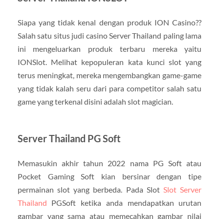
Siapa yang tidak kenal dengan produk ION Casino??
Salah satu situs judi casino Server Thailand paling lama
ini mengeluarkan produk terbaru mereka yaitu
IONSlot. Melihat kepopuleran kata kunci slot yang
terus meningkat, mereka mengembangkan game-game
yang tidak kalah seru dari para competitor salah satu
game yang terkenal disini adalah slot magician.
Server Thailand PG Soft
Memasukin akhir tahun 2022 nama PG Soft atau
Pocket Gaming Soft kian bersinar dengan tipe
permainan slot yang berbeda. Pada Slot
Slot Server
Thailand
PGSoft ketika anda mendapatkan urutan
gambar yang sama atau memecahkan gambar nilai