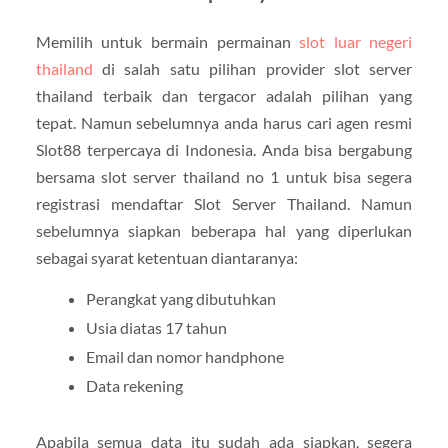
Memilih untuk bermain permainan
slot luar negeri
thailand
di salah satu pilihan provider slot server
thailand terbaik dan tergacor adalah pilihan yang
tepat. Namun sebelumnya anda harus cari agen resmi
Slot88 terpercaya di Indonesia. Anda bisa bergabung
bersama slot server thailand no 1 untuk bisa segera
registrasi mendaftar Slot Server Thailand. Namun
sebelumnya siapkan beberapa hal yang diperlukan
sebagai syarat ketentuan diantaranya:
Perangkat yang dibutuhkan
Usia diatas 17 tahun
Email dan nomor handphone
Data rekening
Apabila semua data itu sudah ada siapkan, segera