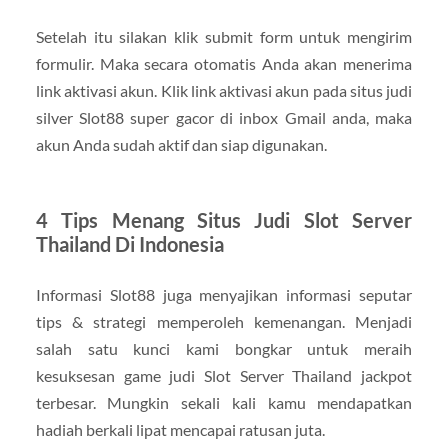
Setelah itu silakan klik submit form untuk mengirim
formulir. Maka secara otomatis Anda akan menerima
link aktivasi akun. Klik link aktivasi akun pada situs judi
silver Slot88 super gacor di inbox Gmail anda, maka
akun Anda sudah aktif dan siap digunakan.
4 Tips Menang Situs Judi Slot Server
Thailand Di Indonesia
Informasi Slot88 juga menyajikan informasi seputar
tips & strategi memperoleh kemenangan. Menjadi
salah satu kunci kami bongkar untuk meraih
kesuksesan game judi Slot Server Thailand jackpot
terbesar. Mungkin sekali kali kamu mendapatkan
hadiah berkali lipat mencapai ratusan juta.