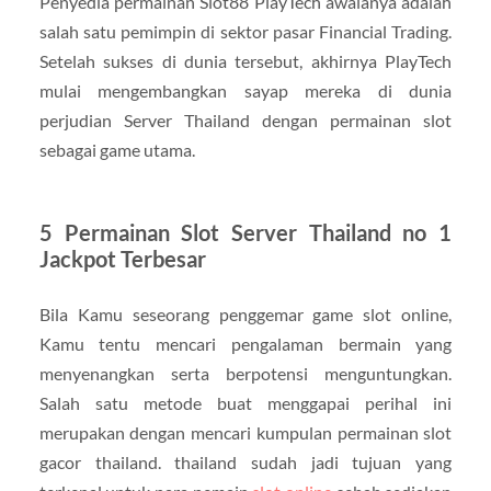
Penyedia permainan Slot88 PlayTech awalanya adalah
salah satu pemimpin di sektor pasar Financial Trading.
Setelah sukses di dunia tersebut, akhirnya PlayTech
mulai mengembangkan sayap mereka di dunia
perjudian Server Thailand dengan permainan slot
sebagai game utama.
5 Permainan Slot Server Thailand no 1
Jackpot Terbesar
Bila Kamu seseorang penggemar game slot online,
Kamu tentu mencari pengalaman bermain yang
menyenangkan serta berpotensi menguntungkan.
Salah satu metode buat menggapai perihal ini
merupakan dengan mencari kumpulan permainan slot
gacor thailand. thailand sudah jadi tujuan yang