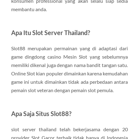
konsumen professional yang akan selalu siap sedia
membantu anda.
Apa Itu Slot Server Thailand?
Slot88 merupakan permainan yang di adaptasi dari
game dingdong casino Mesin Slot yang sebelumnya
memiliki dikenal juga dengan nama bandit tangan satu.
Online Slot kian populer dimainkan karena kemudahan
game ini untuk dimainkan tidak ada perbedaan antara
pemain slot veteran dengan pemain slot pemula.
Apa Saja Situs Slot88?
slot server thailand telah bekerjasama dengan 20
provider Slot Gacor terbaik tidak hanya di Indonesia