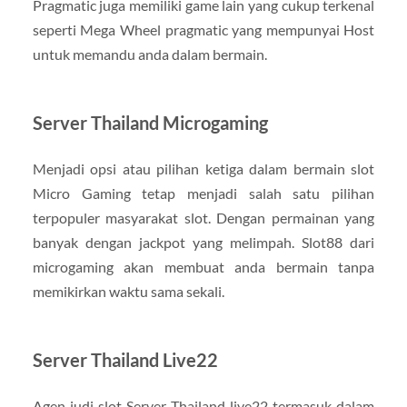
Pragmatic juga memiliki game lain yang cukup terkenal
seperti Mega Wheel pragmatic yang mempunyai Host
untuk memandu anda dalam bermain.
Server Thailand Microgaming
Menjadi opsi atau pilihan ketiga dalam bermain slot
Micro Gaming tetap menjadi salah satu pilihan
terpopuler masyarakat slot. Dengan permainan yang
banyak dengan jackpot yang melimpah. Slot88 dari
microgaming akan membuat anda bermain tanpa
memikirkan waktu sama sekali.
Server Thailand Live22
Agen judi slot Server Thailand live22 termasuk dalam