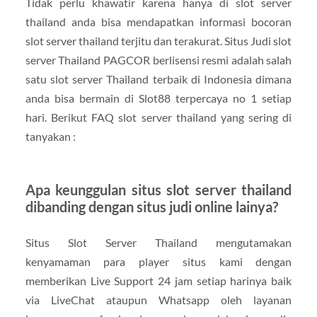
Tidak perlu khawatir karena hanya di slot server
thailand anda bisa mendapatkan informasi bocoran
slot server thailand terjitu dan terakurat. Situs Judi slot
server Thailand PAGCOR berlisensi resmi adalah salah
satu slot server Thailand terbaik di Indonesia dimana
anda bisa bermain di Slot88 terpercaya no 1 setiap
hari. Berikut FAQ slot server thailand yang sering di
tanyakan :
Apa keunggulan situs slot server thailand
dibanding dengan situs judi online lainya?
Situs Slot Server Thailand mengutamakan
kenyamaman para player situs kami dengan
memberikan Live Support 24 jam setiap harinya baik
via LiveChat ataupun Whatsapp oleh layanan