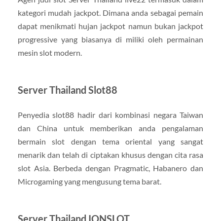
kategori mudah jackpot. Dimana anda sebagai pemain
dapat menikmati hujan jackpot namun bukan jackpot
progressive yang biasanya di miliki oleh permainan
mesin slot modern.
Server Thailand Slot88
Penyedia slot88 hadir dari kombinasi negara Taiwan
dan China untuk memberikan anda pengalaman
bermain slot dengan tema oriental yang sangat
menarik dan telah di ciptakan khusus dengan cita rasa
slot Asia. Berbeda dengan Pragmatic, Habanero dan
Microgaming yang mengusung tema barat.
Server Thailand IONSLOT