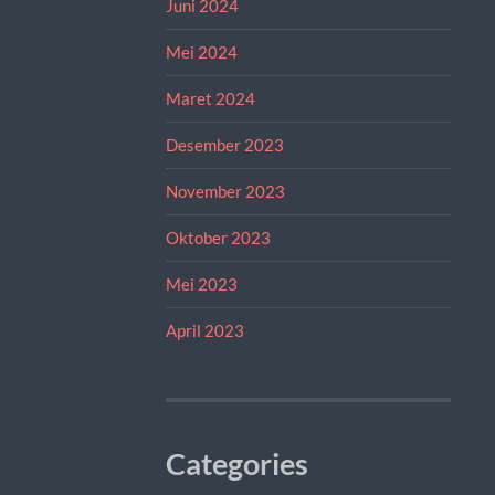
Juni 2024
Mei 2024
Maret 2024
Desember 2023
November 2023
Oktober 2023
Mei 2023
April 2023
Categories