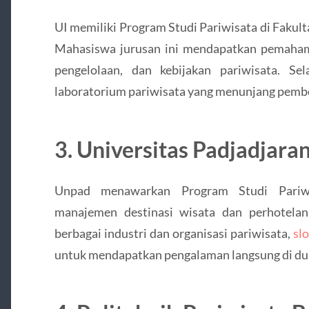
UI memiliki Program Studi Pariwisata di Fakultas
Mahasiswa jurusan ini mendapatkan pemaha
pengelolaan, dan kebijakan pariwisata. Sela
laboratorium pariwisata yang menunjang pembel
3. Universitas Padjadjara
Unpad menawarkan Program Studi Pariwi
manajemen destinasi wisata dan perhotela
berbagai industri dan organisasi pariwisata,
slo
untuk mendapatkan pengalaman langsung di dun