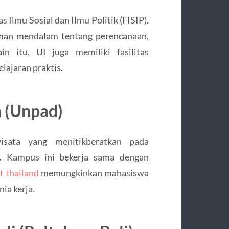
 Ilmu Sosial dan Ilmu Politik (FISIP).
man mendalam tentang perencanaan,
in itu, UI juga memiliki fasilitas
ajaran praktis.
n (Unpad)
sata yang menitikberatkan pada
n. Kampus ini bekerja sama dengan
t thailand
memungkinkan mahasiswa
ia kerja.