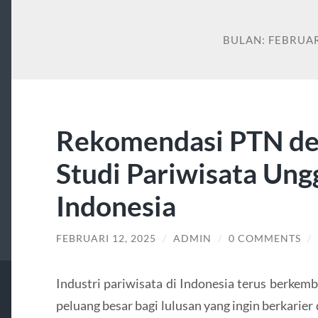
BULAN:
FEBRUAR
Rekomendasi PTN de
Studi Pariwisata Ung
Indonesia
FEBRUARI 12, 2025
/
ADMIN
/
0 COMMENTS
/
Industri pariwisata di Indonesia terus berkem
peluang besar bagi lulusan yang ingin berkarier 