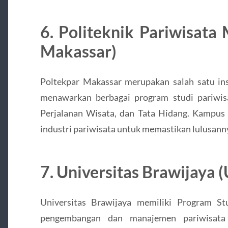
6. Politeknik Pariwisata
Makassar)
Poltekpar Makassar merupakan salah satu inst
menawarkan berbagai program studi pariwis
Perjalanan Wisata, dan Tata Hidang. Kampus i
industri pariwisata untuk memastikan lulusanny
7. Universitas Brawijaya 
Universitas Brawijaya memiliki Program St
pengembangan dan manajemen pariwisata 