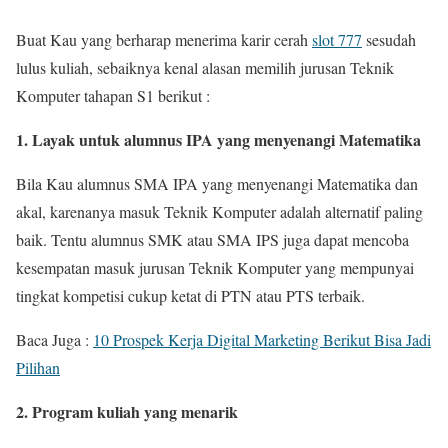
Buat Kau yang berharap menerima karir cerah
slot 777
sesudah
lulus kuliah, sebaiknya kenal alasan memilih jurusan Teknik
Komputer tahapan S1 berikut :
1. Layak untuk alumnus IPA yang menyenangi Matematika
Bila Kau alumnus SMA IPA yang menyenangi Matematika dan
akal, karenanya masuk Teknik Komputer adalah alternatif paling
baik. Tentu alumnus SMK atau SMA IPS juga dapat mencoba
kesempatan masuk jurusan Teknik Komputer yang mempunyai
tingkat kompetisi cukup ketat di PTN atau PTS terbaik.
Baca Juga :
10 Prospek Kerja Digital Marketing Berikut Bisa Jadi
Pilihan
2. Program kuliah yang menarik