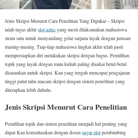
Jenis Skripsi Menurut Cara Penelitian Yang Dipakai – Skripsi
ialah tugas akhir
slot aztec
yang mesti dilaksanakan mahasiswa
strata satu untuk menyandang gelar sarjana layak dengan jurusan
masing-masing. Tiap-tiap mahasiswa tingkat akhir telah pasti
mempersiapkan diri melakukan skripsi dengan bagus. Pemilihan
topik yang layak dengan mata kuliah paling disukai betul-betul
disarankan untuk skripsi. Kau yang tengah mencapai pengajaran
tinggi patut tahu macam skripsi dengan sistem penelitian yang
diterapkan lebih dahulu.
Jenis Skripsi Menurut Cara Penelitian
Pemilihan topik dan sistem penelitian menjadi hal penting yang
dapat Kau konsultasikan dengan dosen
sugar slot
pembimbing