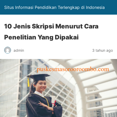
Situs Informasi Pendidikan Terlengkap di Indonesia
10 Jenis Skripsi Menurut Cara
Penelitian Yang Dipakai
admin
3 tahun ago