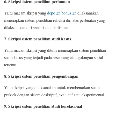
6. Skripsi sistem penelitian perbuatan
Yaitu macam skripsi yang
depo 25 bonus 25
dilaksanakan
menerapkan sistem penelitian refleksi diri atas perbuatan yang
dilaksanakan diri sendiri atau partisipan.
7. Skripsi sistem penelitian studi kasus
Yaitu macam skripsi yang ditulis menerapkan sistem penelitian
suatu kasus yang terjadi pada seseorang atau golongan sosial
tertentu.
8. Skripsi sistem penelitian pengembangan
Yaitu skripsi yang dilaksanakan untuk membenarkan suatu
praktek dengan sistem deskriptif, evaluatif atau eksperimental.
9. Skripsi sistem penelitian studi korelasional