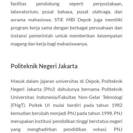
fasilitas pendukung seperti perpustakaan,
laboratorium, pusat bahasa, pusat olahraga, dan
asrama mahasiswa. STIE MBI Depok juga memiliki
program kerja sama dengan berbagai perusahaan dan
instansi pemerintah untuk memberikan kesempatan
magang dan kerja bagi mahasiswanya.
Politeknik Negeri Jakarta
Masuk dalam jajaran universitas di Depok, Politeknik
Negeri Jakarta (PNJ) dahulunya bernama Politeknik
Universitas Indonesia/Fakultas Non-Gelar Teknologi
(FNgT). Poltek UI mulai berdiri pada tahun 1982
kemudian berubah menjadi PNJ pada tahun 1998. PNJ
merupakan institusi pendidikan tinggi berstatus negeri
yang menghadirkan pendidikan vokasi. PNJ