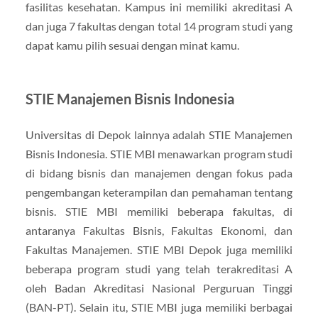
fasilitas kesehatan. Kampus ini memiliki akreditasi A
dan juga 7 fakultas dengan total 14 program studi yang
dapat kamu pilih sesuai dengan minat kamu.
STIE Manajemen Bisnis Indonesia
Universitas di Depok lainnya adalah STIE Manajemen
Bisnis Indonesia. STIE MBI menawarkan program studi
di bidang bisnis dan manajemen dengan fokus pada
pengembangan keterampilan dan pemahaman tentang
bisnis. STIE MBI memiliki beberapa fakultas, di
antaranya Fakultas Bisnis, Fakultas Ekonomi, dan
Fakultas Manajemen. STIE MBI Depok juga memiliki
beberapa program studi yang telah terakreditasi A
oleh Badan Akreditasi Nasional Perguruan Tinggi
(BAN-PT). Selain itu, STIE MBI juga memiliki berbagai