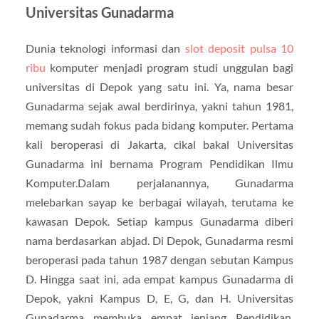
Universitas Gunadarma
Dunia teknologi informasi dan
slot deposit pulsa 10
ribu
komputer menjadi program studi unggulan bagi
universitas di Depok yang satu ini. Ya, nama besar
Gunadarma sejak awal berdirinya, yakni tahun 1981,
memang sudah fokus pada bidang komputer. Pertama
kali beroperasi di Jakarta, cikal bakal Universitas
Gunadarma ini bernama Program Pendidikan Ilmu
Komputer.Dalam perjalanannya, Gunadarma
melebarkan sayap ke berbagai wilayah, terutama ke
kawasan Depok. Setiap kampus Gunadarma diberi
nama berdasarkan abjad. Di Depok, Gunadarma resmi
beroperasi pada tahun 1987 dengan sebutan Kampus
D. Hingga saat ini, ada empat kampus Gunadarma di
Depok, yakni Kampus D, E, G, dan H. Universitas
Gunadarma membuka empat jenjang Pendidikan,