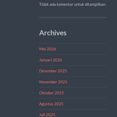
Tidak ada komentar untuk ditampilkan.
Archives
Mei 2026
Januari 2026
Desember 2025
November 2025
Oktober 2025
Agustus 2025
Juli 2025