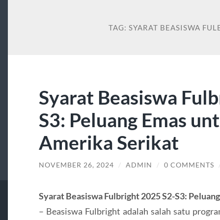
TAG:
SYARAT BEASISWA FULB
Syarat Beasiswa Fulb
S3: Peluang Emas unt
Amerika Serikat
NOVEMBER 26, 2024
/
ADMIN
/
0 COMMENTS
Syarat Beasiswa Fulbright 2025 S2-S3: Peluang
– Beasiswa Fulbright adalah salah satu progra