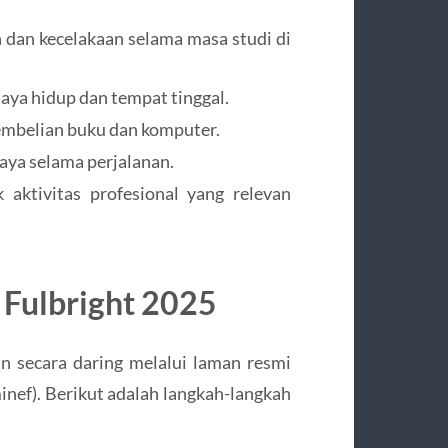
 dan kecelakaan selama masa studi di
aya hidup dan tempat tinggal.
mbelian buku dan komputer.
aya selama perjalanan.
aktivitas profesional yang relevan
 Fulbright 2025
n secara daring melalui laman resmi
nef). Berikut adalah langkah-langkah