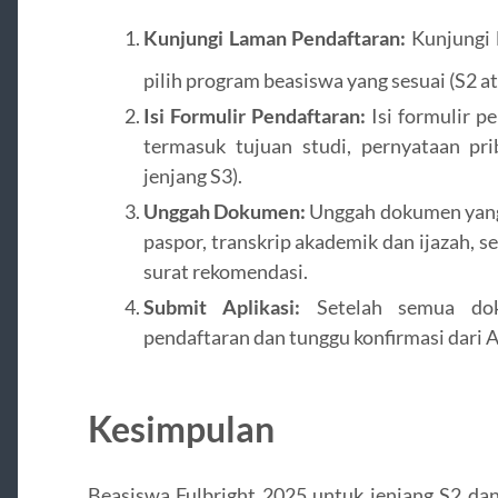
Kunjungi Laman Pendaftaran:
Kunjungi 
pilih program beasiswa yang sesuai (S2 at
Isi Formulir Pendaftaran:
Isi formulir p
termasuk tujuan studi, pernyataan pri
jenjang S3).
Unggah Dokumen:
Unggah dokumen yang 
paspor, transkrip akademik dan ijazah, se
surat rekomendasi.
Submit Aplikasi:
Setelah semua doku
pendaftaran dan tunggu konfirmasi dari 
Kesimpulan
Beasiswa Fulbright 2025 untuk jenjang S2 da