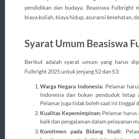
pendidikan dan budaya. Beasiswa Fulbright
biaya kuliah, biaya hidup, asuransi kesehatan, d
Syarat Umum Beasiswa Fu
Berikut adalah syarat umum yang harus dip
Fulbright 2025 untuk jenjang S2 dan S3:
Warga Negara Indonesia:
Pelamar har
Indonesia dan bukan penduduk tetap a
Pelamar juga tidak boleh saat ini tinggal 
Kualitas Kepemimpinan:
Pelamar harus 
baik dan pengalaman dalam pelayanan m
Komitmen pada Bidang Studi:
Pelam