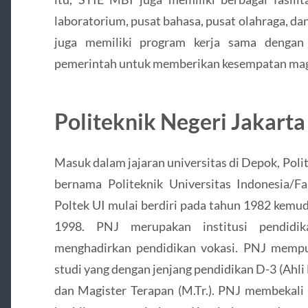
laboratorium, pusat bahasa, pusat olahraga, 
juga memiliki program kerja sama dengan 
pemerintah untuk memberikan kesempatan maga
Politeknik Negeri Jakarta
Masuk dalam jajaran universitas di Depok, Poli
bernama Politeknik Universitas Indonesia/Fa
Poltek UI mulai berdiri pada tahun 1982 kemu
1998. PNJ merupakan institusi pendidik
menghadirkan pendidikan vokasi. PNJ mempu
studi yang dengan jenjang pendidikan D-3 (Ahli 
dan Magister Terapan (M.Tr.). PNJ membekal