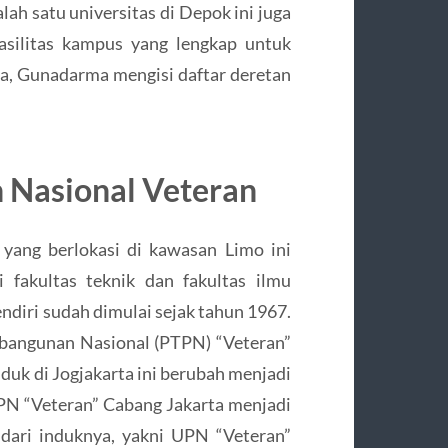
lah satu universitas di Depok ini juga
fasilitas kampus yang lengkap untuk
a, Gunadarma mengisi daftar deretan
 Nasional Veteran
 yang berlokasi di kawasan Limo ini
i fakultas teknik dan fakultas ilmu
endiri sudah dimulai sejak tahun 1967.
bangunan Nasional (PTPN) “Veteran”
duk di Jogjakarta ini berubah menjadi
UPN “Veteran” Cabang Jakarta menjadi
 dari induknya, yakni UPN “Veteran”