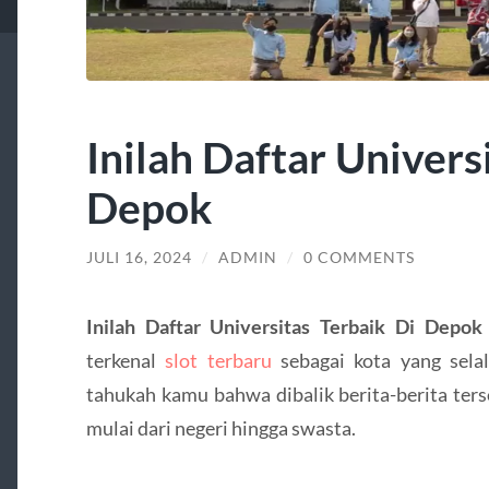
Inilah Daftar Univers
Depok
JULI 16, 2024
/
ADMIN
/
0 COMMENTS
Inilah Daftar Universitas Terbaik Di Depo
terkenal
slot terbaru
sebagai kota yang sela
tahukah kamu bahwa dibalik berita-berita te
mulai dari negeri hingga swasta.