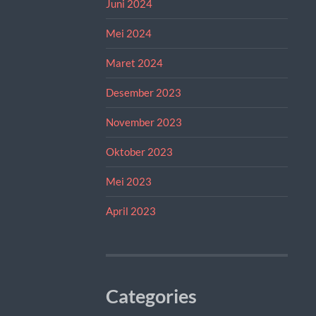
Juni 2024
Mei 2024
Maret 2024
Desember 2023
November 2023
Oktober 2023
Mei 2023
April 2023
Categories