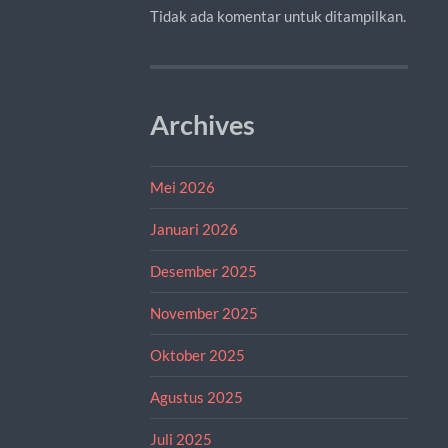
Tidak ada komentar untuk ditampilkan.
Archives
Mei 2026
Januari 2026
Desember 2025
November 2025
Oktober 2025
Agustus 2025
Juli 2025