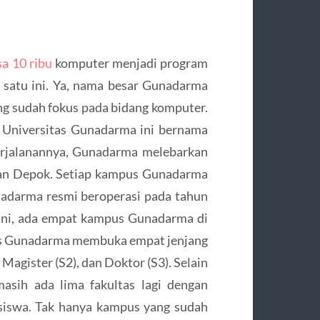
sa 10 ribu
komputer menjadi program
g satu ini. Ya, nama besar Gunadarma
ng sudah fokus pada bidang komputer.
al Universitas Gunadarma ini bernama
rjalanannya, Gunadarma melebarkan
san Depok. Setiap kampus Gunadarma
nadarma resmi beroperasi pada tahun
ini, ada empat kampus Gunadarma di
tas Gunadarma membuka empat jenjang
 Magister (S2), dan Doktor (S3). Selain
masih ada lima fakultas lagi dengan
asiswa. Tak hanya kampus yang sudah