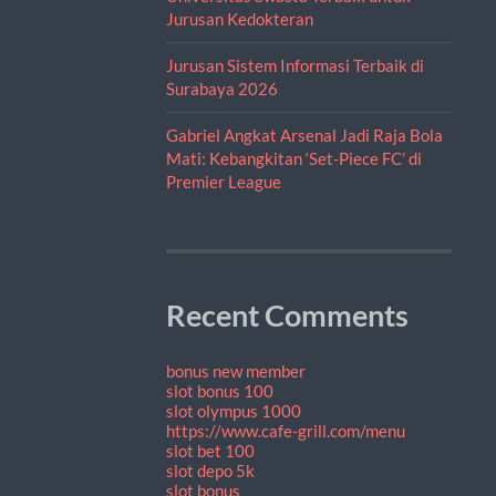
Jurusan Kedokteran
Jurusan Sistem Informasi Terbaik di
Surabaya 2026
Gabriel Angkat Arsenal Jadi Raja Bola
Mati: Kebangkitan ‘Set-Piece FC’ di
Premier League
Recent Comments
bonus new member
slot bonus 100
slot olympus 1000
https://www.cafe-grill.com/menu
slot bet 100
slot depo 5k
slot bonus