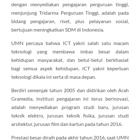
dengan menyediakan pengajaran perguruan tinggi,
menjunjung Tridarma Perguruan Tinggi, adalah pada
bidang pengajaran, riset, plus pelayanan sosial,
bertujuan meningkatkan SDM di Indonesia.
UMN percaya bahwa ICT yakni salah satu macam
teknologi yang membawa imbas besar dalam
kehidupan masyarakat, dan betul-betul berkhasiat
bagi semua aspek kehidupan. ICT yakni keperluan
teknologi dikala ini serta di masa depan.
Berdiri semenjak tahun 2005 dan didirikan oleh Arah
Gramedia, institusi pengajaran ini terus berinovasi,
adalah menyediakan program studi baru, jurusan
teknik elektro, jurusan teknik fisika, jurusan studi
arsitektur, jurusan film dan kartun pada tahun 2016.
Prestasi besar diraih pada akhir tahun 2016, saat UMN