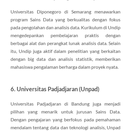
Universitas Diponegoro di Semarang menawarkan
program Sains Data yang berkualitas dengan fokus
pada pengolahan dan analisis data. Kurikulum di Undip
mengedepankan pembelajaran praktis dengan
berbagai alat dan perangkat lunak analisis data. Selain
itu, Undip juga aktif dalam penelitian yang berkaitan
dengan big data dan analisis statistik, memberikan
mahasiswa pengalaman berharga dalam proyek nyata.
6. Universitas Padjadjaran (Unpad)
Universitas Padjadjaran di Bandung juga menjadi
pilihan yang menarik untuk jurusan Sains Data.
Dengan pengajaran yang berfokus pada pemahaman
mendalam tentang data dan teknologi analisis, Unpad