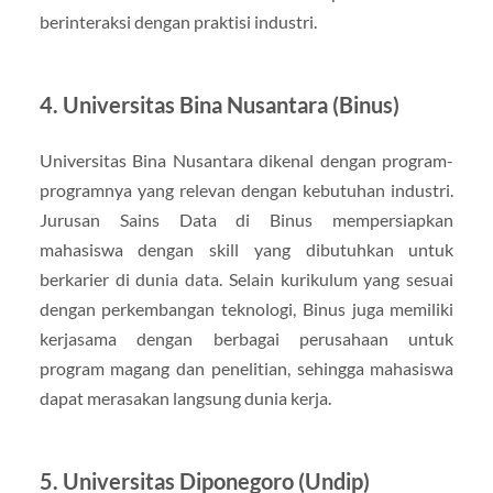
berinteraksi dengan praktisi industri.
4. Universitas Bina Nusantara (Binus)
Universitas Bina Nusantara dikenal dengan program-
programnya yang relevan dengan kebutuhan industri.
Jurusan Sains Data di Binus mempersiapkan
mahasiswa dengan skill yang dibutuhkan untuk
berkarier di dunia data. Selain kurikulum yang sesuai
dengan perkembangan teknologi, Binus juga memiliki
kerjasama dengan berbagai perusahaan untuk
program magang dan penelitian, sehingga mahasiswa
dapat merasakan langsung dunia kerja.
5. Universitas Diponegoro (Undip)