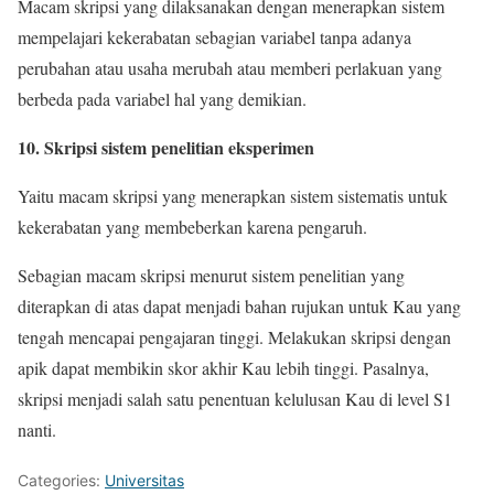
Macam skripsi yang dilaksanakan dengan menerapkan sistem
mempelajari kekerabatan sebagian variabel tanpa adanya
perubahan atau usaha merubah atau memberi perlakuan yang
berbeda pada variabel hal yang demikian.
10. Skripsi sistem penelitian eksperimen
Yaitu macam skripsi yang menerapkan sistem sistematis untuk
kekerabatan yang membeberkan karena pengaruh.
Sebagian macam skripsi menurut sistem penelitian yang
diterapkan di atas dapat menjadi bahan rujukan untuk Kau yang
tengah mencapai pengajaran tinggi. Melakukan skripsi dengan
apik dapat membikin skor akhir Kau lebih tinggi. Pasalnya,
skripsi menjadi salah satu penentuan kelulusan Kau di level S1
nanti.
Categories:
Universitas