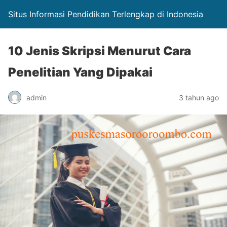
Situs Informasi Pendidikan Terlengkap di Indonesia
10 Jenis Skripsi Menurut Cara
Penelitian Yang Dipakai
admin
3 tahun ago