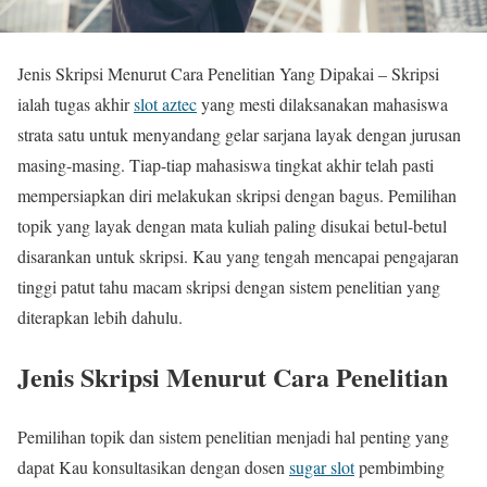
Jenis Skripsi Menurut Cara Penelitian Yang Dipakai – Skripsi
ialah tugas akhir
slot aztec
yang mesti dilaksanakan mahasiswa
strata satu untuk menyandang gelar sarjana layak dengan jurusan
masing-masing. Tiap-tiap mahasiswa tingkat akhir telah pasti
mempersiapkan diri melakukan skripsi dengan bagus. Pemilihan
topik yang layak dengan mata kuliah paling disukai betul-betul
disarankan untuk skripsi. Kau yang tengah mencapai pengajaran
tinggi patut tahu macam skripsi dengan sistem penelitian yang
diterapkan lebih dahulu.
Jenis Skripsi Menurut Cara Penelitian
Pemilihan topik dan sistem penelitian menjadi hal penting yang
dapat Kau konsultasikan dengan dosen
sugar slot
pembimbing