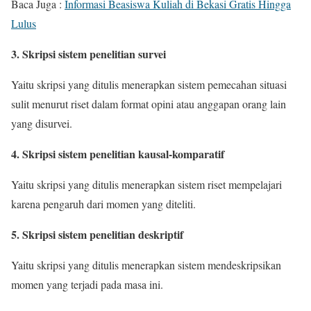
Baca Juga :
Informasi Beasiswa Kuliah di Bekasi Gratis Hingga
Lulus
3. Skripsi sistem penelitian survei
Yaitu skripsi yang ditulis menerapkan sistem pemecahan situasi
sulit menurut riset dalam format opini atau anggapan orang lain
yang disurvei.
4. Skripsi sistem penelitian kausal-komparatif
Yaitu skripsi yang ditulis menerapkan sistem riset mempelajari
karena pengaruh dari momen yang diteliti.
5. Skripsi sistem penelitian deskriptif
Yaitu skripsi yang ditulis menerapkan sistem mendeskripsikan
momen yang terjadi pada masa ini.